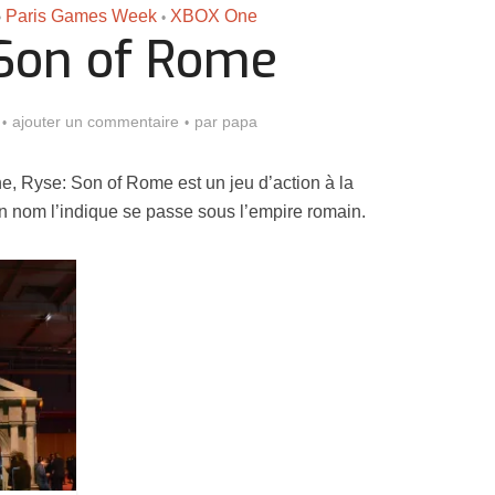
Paris Games Week
XBOX One
•
•
 Son of Rome
ajouter un commentaire
par
papa
, Ryse: Son of Rome est un jeu d’action à la
 nom l’indique se passe sous l’empire romain.
Assassin’s Creed Black F
king for Fael