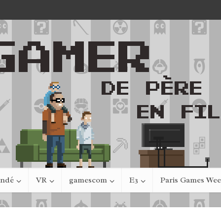
indé
VR
gamescom
E3
Paris Games We