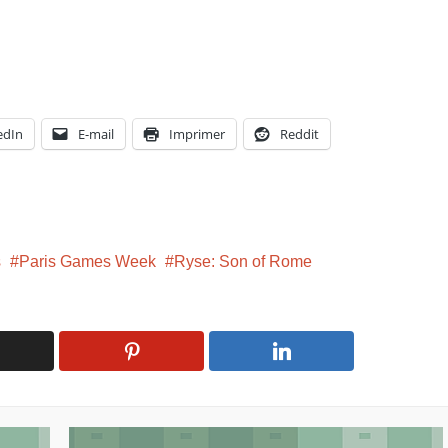
edIn
E-mail
Imprimer
Reddit
s
Paris Games Week
Ryse: Son of Rome