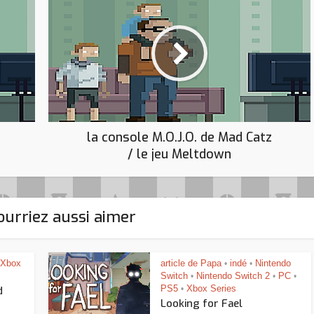
la console M.O.J.O. de Mad Catz
/ le jeu Meltdown
urriez aussi aimer
Xbox
article de Papa
indé
Nintendo
•
•
Switch
Nintendo Switch 2
PC
•
•
•
PS5
Xbox Series
d
•
Looking for Fael