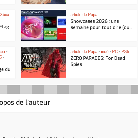
Xbox
article de Papa
Showcases 2026 : une
 Flag
semaine pour tout dire (ou...
apa
article de Papa
indé
PC
PS5
•
•
•
•
5
•
ZERO PARADES: For Dead
Spies
ge du
opos de l'auteur