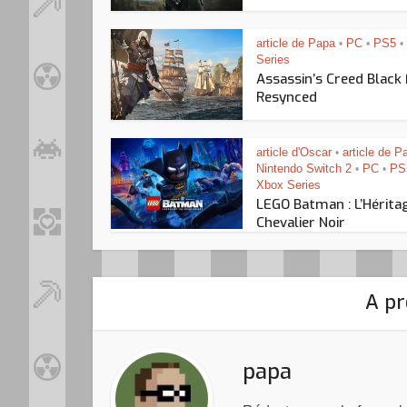
article de Papa
PC
PS5
•
•
•
Series
Assassin’s Creed Black
Resynced
article d'Oscar
article de P
•
Nintendo Switch 2
PC
PS
•
•
Xbox Series
LEGO Batman : L’Hérita
Chevalier Noir
A pr
papa