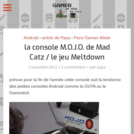
Android
article de Papa
Paris Games Week
•
•
la console M.O.J.O. de Mad
Catz / le jeu Meltdown
par
5 novembre 2013
1 commentaire
papa
prévue pour la fin de l’année cette console suit la tendance
des petites consoles Android comme la OUYA ou le
Gamestick