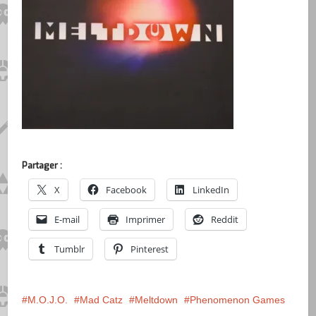
Partager :
X
Facebook
LinkedIn
E-mail
Imprimer
Reddit
Tumblr
Pinterest
M.O.J.O.
Mad Catz
Meltdown
Phenomenon Games