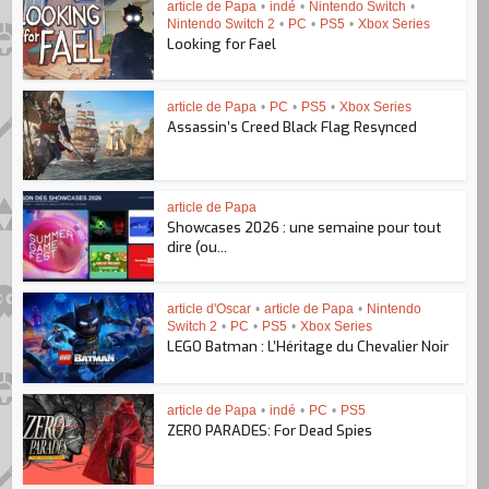
article de Papa
•
indé
•
Nintendo Switch
•
Nintendo Switch 2
•
PC
•
PS5
•
Xbox Series
Looking for Fael
article de Papa
•
PC
•
PS5
•
Xbox Series
Assassin’s Creed Black Flag Resynced
article de Papa
Showcases 2026 : une semaine pour tout
dire (ou...
article d'Oscar
•
article de Papa
•
Nintendo
Switch 2
•
PC
•
PS5
•
Xbox Series
LEGO Batman : L’Héritage du Chevalier Noir
article de Papa
•
indé
•
PC
•
PS5
ZERO PARADES: For Dead Spies