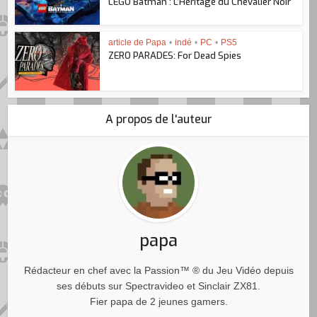
LEGO Batman : L’Héritage du Chevalier Noir
article de Papa
•
indé
•
PC
•
PS5
ZERO PARADES: For Dead Spies
A propos de l'auteur
papa
Rédacteur en chef avec la Passion™ ® du Jeu Vidéo depuis
ses débuts sur Spectravideo et Sinclair ZX81.
Fier papa de 2 jeunes gamers.