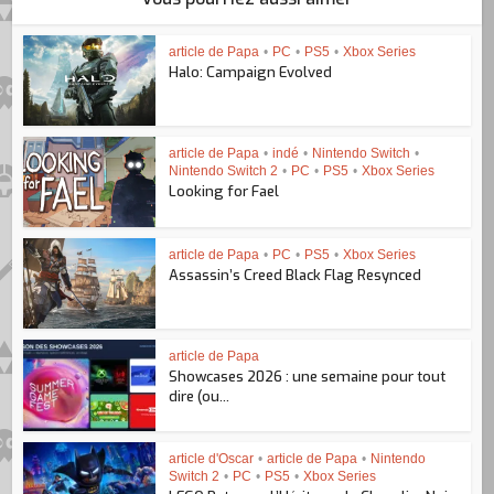
article de Papa
•
PC
•
PS5
•
Xbox Series
Halo: Campaign Evolved
article de Papa
•
indé
•
Nintendo Switch
•
Nintendo Switch 2
•
PC
•
PS5
•
Xbox Series
Looking for Fael
article de Papa
•
PC
•
PS5
•
Xbox Series
Assassin’s Creed Black Flag Resynced
article de Papa
Showcases 2026 : une semaine pour tout
dire (ou...
article d'Oscar
•
article de Papa
•
Nintendo
Switch 2
•
PC
•
PS5
•
Xbox Series