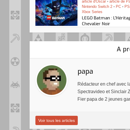
article d'Oscar
article de P
•
Nintendo Switch 2
PC
PS
•
•
Xbox Series
LEGO Batman : L’Hérita
Chevalier Noir
A pr
papa
Rédacteur en chef avec 
Spectravideo et Sinclair 
Fier papa de 2 jeunes ga
Voir tous les articles