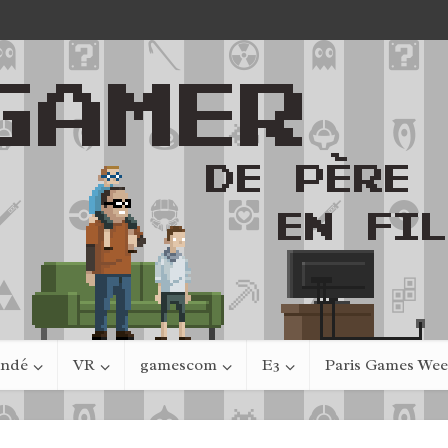
indé
VR
gamescom
E3
Paris Games We