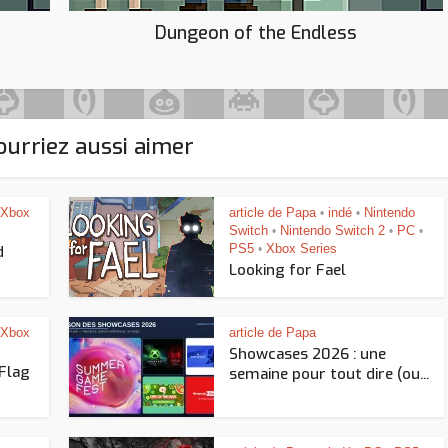
Dungeon of the Endless
urriez aussi aimer
Xbox
article de Papa
indé
Nintendo
•
•
Switch
Nintendo Switch 2
PC
•
•
•
PS5
Xbox Series
d
•
Looking for Fael
Xbox
article de Papa
Showcases 2026 : une
 Flag
semaine pour tout dire (ou...