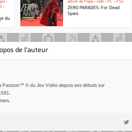
apa
article de Papa
indé
PC
PS5
•
•
•
•
5
•
ZERO PARADES: For Dead
Spies
ge du
opos de l'auteur
la Passion™ ® du Jeu Vidéo depuis ses débuts sur
ZX81.
mers.