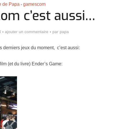
le de Papa
gamescom
•
om c’est aussi…
3
ajouter un commentaire
par
papa
 derniers jeux du moment, c’est aussi:
film (et du livre) Ender’s Game:
Assassin’s Creed Black F
king for Fael