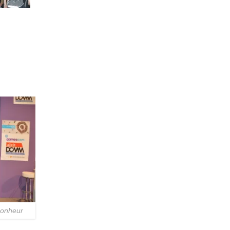
Resynced
bonheur