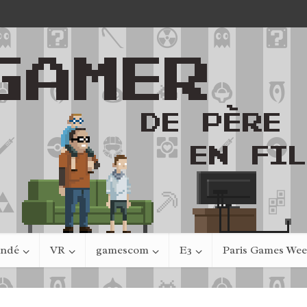
indé
VR
gamescom
E3
Paris Games We