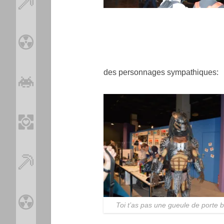
des personnages sympathiques:
Toi t’as pas une gueule de porte 