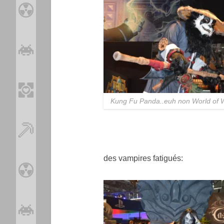
Kung Fu Panda..euh non World of W
des vampires fatigués: