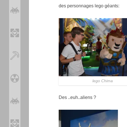
des personnages lego géants:
lego Chima
Des ..euh..aliens ?