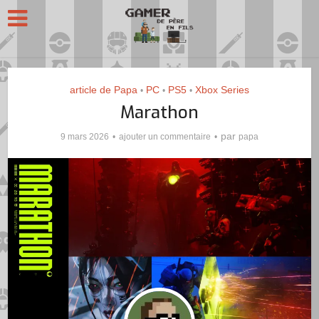
article de Papa
PC
PS5
Xbox Series
•
•
•
Marathon
par
9 mars 2026
ajouter un commentaire
papa