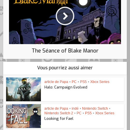
The Séance of Blake Manor
Vous pourriez aussi aimer
article de Papa
•
PC
•
PS5
•
Xbox Series
Halo: Campaign Evolved
article de Papa
•
indé
•
Nintendo Switch
•
Nintendo Switch 2
•
PC
•
PS5
•
Xbox Series
Looking for Fael