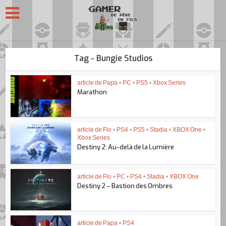
Tag - Bungie Studios
article de Papa
•
PC
•
PS5
•
Xbox Series
Marathon
article de Flo
•
PS4
•
PS5
•
Stadia
•
XBOX One
•
Xbox Series
Destiny 2: Au-delà de la Lumière
article de Flo
•
PC
•
PS4
•
Stadia
•
XBOX One
Destiny 2 – Bastion des Ombres
article de Papa
•
PS4