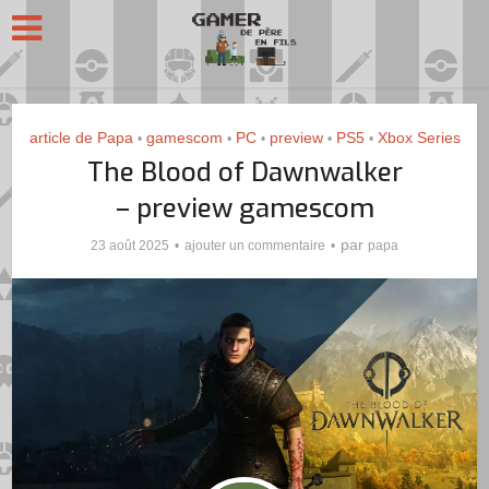
article de Papa
gamescom
PC
preview
PS5
Xbox Series
•
•
•
•
•
The Blood of Dawnwalker
– preview gamescom
par
23 août 2025
ajouter un commentaire
papa