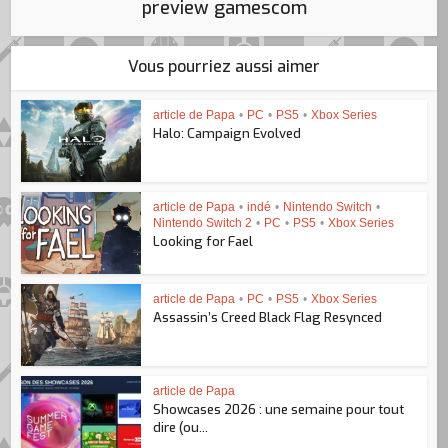
preview gamescom
Vous pourriez aussi aimer
article de Papa
•
PC
•
PS5
•
Xbox Series
Halo: Campaign Evolved
article de Papa
•
indé
•
Nintendo Switch
•
Nintendo Switch 2
•
PC
•
PS5
•
Xbox Series
Looking for Fael
article de Papa
•
PC
•
PS5
•
Xbox Series
Assassin’s Creed Black Flag Resynced
article de Papa
Showcases 2026 : une semaine pour tout
dire (ou...