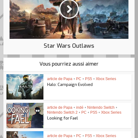
Star Wars Outlaws
Vous pourriez aussi aimer
article de Papa
•
PC
•
PS5
•
Xbox Series
Halo: Campaign Evolved
article de Papa
•
indé
•
Nintendo Switch
•
Nintendo Switch 2
•
PC
•
PS5
•
Xbox Series
Looking for Fael
article de Papa
•
PC
•
PS5
•
Xbox Series