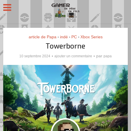
article de Papa
indé
PC
Xbox Series
•
•
•
Towerborne
par
10 septembre 2024
ajouter un commentaire
papa