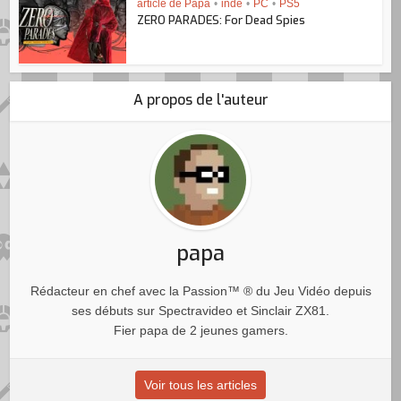
article de Papa
•
indé
•
PC
•
PS5
ZERO PARADES: For Dead Spies
A propos de l'auteur
papa
Rédacteur en chef avec la Passion™ ® du Jeu Vidéo depuis
ses débuts sur Spectravideo et Sinclair ZX81.
Fier papa de 2 jeunes gamers.
Voir tous les articles