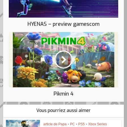
HYENAS – preview gamescom
Pikmin 4
Vous pourriez aussi aimer
article de Papa
•
PC
•
PS5
•
Xbox Series