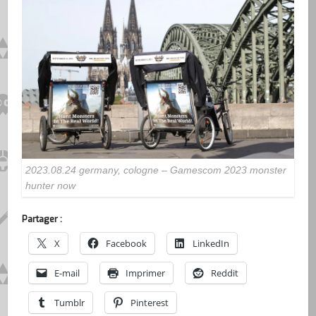
2023.08.24 germany, cologne – Gamescom 2023 monster
hunter now
Partager :
X
Facebook
LinkedIn
E-mail
Imprimer
Reddit
Tumblr
Pinterest