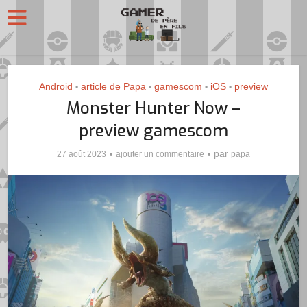
Android
article de Papa
gamescom
iOS
preview
•
•
•
•
Monster Hunter Now –
preview gamescom
par
27 août 2023
ajouter un commentaire
papa