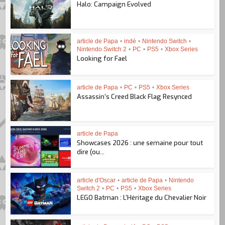
Halo: Campaign Evolved
article de Papa
•
indé
•
Nintendo Switch
•
Nintendo Switch 2
•
PC
•
PS5
•
Xbox Series
Looking for Fael
article de Papa
•
PC
•
PS5
•
Xbox Series
Assassin’s Creed Black Flag Resynced
article de Papa
Showcases 2026 : une semaine pour tout
dire (ou...
article d'Oscar
•
article de Papa
•
Nintendo
Switch 2
•
PC
•
PS5
•
Xbox Series
LEGO Batman : L’Héritage du Chevalier Noir