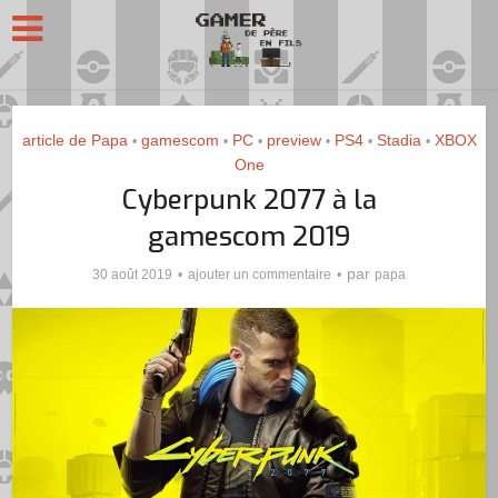
article de Papa
gamescom
PC
preview
PS4
Stadia
XBOX
•
•
•
•
•
•
One
Cyberpunk 2077 à la
gamescom 2019
par
30 août 2019
ajouter un commentaire
papa