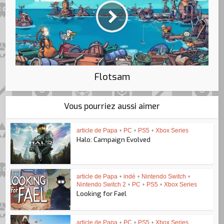
Flotsam
Vous pourriez aussi aimer
article de Papa
•
PC
•
PS5
•
Xbox Series
Halo: Campaign Evolved
article de Papa
•
indé
•
Nintendo Switch
•
Nintendo Switch 2
•
PC
•
PS5
•
Xbox Series
Looking for Fael
article de Papa
•
PC
•
PS5
•
Xbox Series