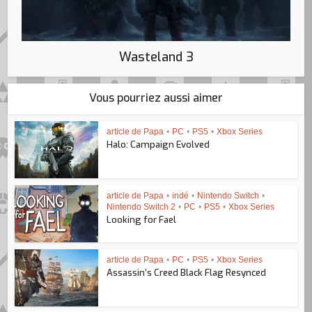
Wasteland 3
Vous pourriez aussi aimer
article de Papa
•
PC
•
PS5
•
Xbox Series
Halo: Campaign Evolved
article de Papa
•
indé
•
Nintendo Switch
•
Nintendo Switch 2
•
PC
•
PS5
•
Xbox Series
Looking for Fael
article de Papa
•
PC
•
PS5
•
Xbox Series
Assassin’s Creed Black Flag Resynced