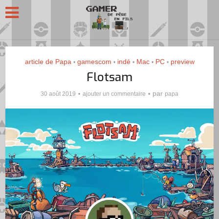
article de Papa
gamescom
indé
Mac
PC
preview
•
•
•
•
•
Flotsam
par
30 août 2019
ajouter un commentaire
papa