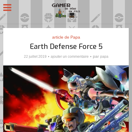
article de Papa
Earth Defense Force 5
par
22 juillet 2019
ajouter un commentaire
papa