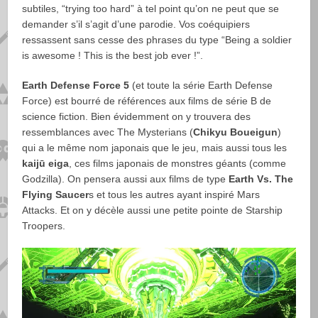
subtiles, “trying too hard” à tel point qu’on ne peut que se
demander s’il s’agit d’une parodie. Vos coéquipiers
ressassent sans cesse des phrases du type “Being a soldier
is awesome ! This is the best job ever !”.
Earth Defense Force 5
(et toute la série Earth Defense
Force) est bourré de références aux films de série B de
science fiction. Bien évidemment on y trouvera des
ressemblances avec The Mysterians (
Chikyu Boueigun
)
qui a le même nom japonais que le jeu, mais aussi tous les
kaijū eiga
, ces films japonais de monstres géants (comme
Godzilla). On pensera aussi aux films de type
Earth Vs. The
Flying Saucer
s et tous les autres ayant inspiré Mars
Attacks. Et on y décèle aussi une petite pointe de Starship
Troopers.