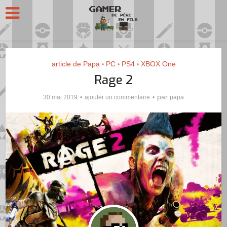
article de Papa
PC
PS4
XBOX One
•
•
•
Rage 2
par
30 mai 2019
ajouter un commentaire
papa