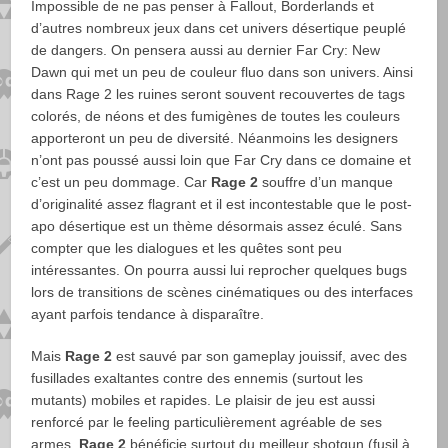
Impossible de ne pas penser à Fallout, Borderlands et
d’autres nombreux jeux dans cet univers désertique peuplé
de dangers. On pensera aussi au dernier Far Cry: New
Dawn qui met un peu de couleur fluo dans son univers. Ainsi
dans Rage 2 les ruines seront souvent recouvertes de tags
colorés, de néons et des fumigènes de toutes les couleurs
apporteront un peu de diversité. Néanmoins les designers
n’ont pas poussé aussi loin que Far Cry dans ce domaine et
c’est un peu dommage. Car
Rage 2
souffre d’un manque
d’originalité assez flagrant et il est incontestable que le post-
apo désertique est un thème désormais assez éculé. Sans
compter que les dialogues et les quêtes sont peu
intéressantes. On pourra aussi lui reprocher quelques bugs
lors de transitions de scènes cinématiques ou des interfaces
ayant parfois tendance à disparaître.
Mais
Rage 2
est sauvé par son gameplay jouissif, avec des
fusillades exaltantes contre des ennemis (surtout les
mutants) mobiles et rapides. Le plaisir de jeu est aussi
renforcé par le feeling particulièrement agréable de ses
armes.
Rage 2
bénéficie surtout du meilleur shotgun (fusil à