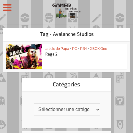
Tag - Avalanche Studios
article de Papa
•
PC
•
PS4
•
XBOX One
Rage 2
Catégories