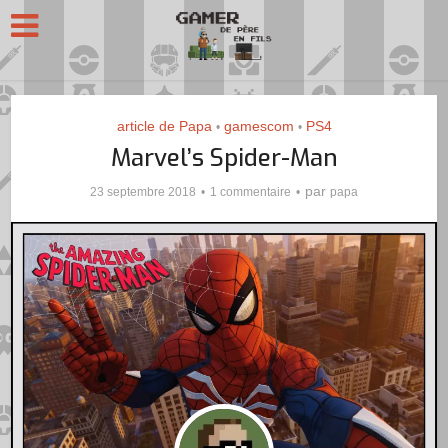
article de Papa
gamescom
PS4
•
•
Marvel’s Spider-Man
par
23 septembre 2018
1 commentaire
papa