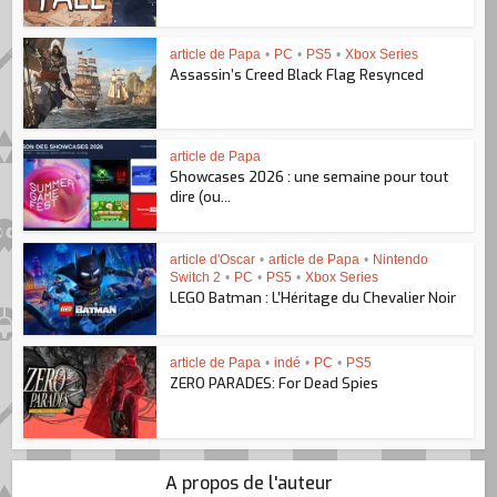
article de Papa
•
PC
•
PS5
•
Xbox Series
Assassin’s Creed Black Flag Resynced
article de Papa
Showcases 2026 : une semaine pour tout
dire (ou...
article d'Oscar
•
article de Papa
•
Nintendo
Switch 2
•
PC
•
PS5
•
Xbox Series
LEGO Batman : L’Héritage du Chevalier Noir
article de Papa
•
indé
•
PC
•
PS5
ZERO PARADES: For Dead Spies
A propos de l'auteur