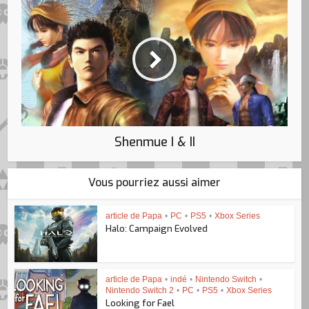
Shenmue I & II
Vous pourriez aussi aimer
article de Papa
•
PC
•
PS5
•
Xbox Series
Halo: Campaign Evolved
article de Papa
•
indé
•
Nintendo Switch
•
Nintendo Switch 2
•
PC
•
PS5
•
Xbox Series
Looking for Fael