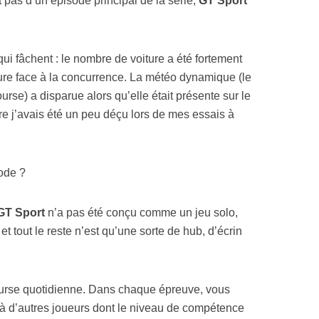
it pas d’un épisode principal de la série,
GT Sport
qui fâchent : le nombre de voiture a été fortement
figure face à la concurrence. La météo dynamique (le
se) a disparue alors qu’elle était présente sur le
ire j’avais été un peu déçu lors de mes essais à
sode ?
GT Sport
n’a pas été conçu comme un jeu solo,
et tout le reste n’est qu’une sorte de hub, d’écrin
ourse quotidienne. Dans chaque épreuve, vous
à d’autres joueurs dont le niveau de compétence