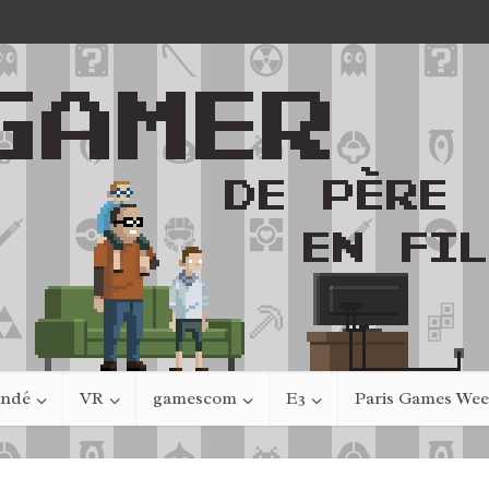
indé
VR
gamescom
E3
Paris Games We