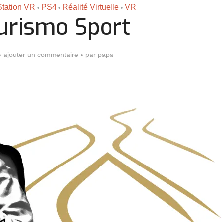
Station VR
PS4
Réalité Virtuelle
VR
•
•
•
urismo Sport
ajouter un commentaire
par
papa
Assassin’s Creed Black F
king for Fael