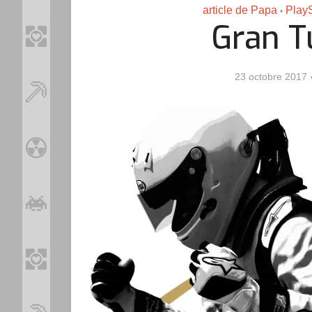
article de Papa
Play
•
Gran T
23 octobre 2017
Loo