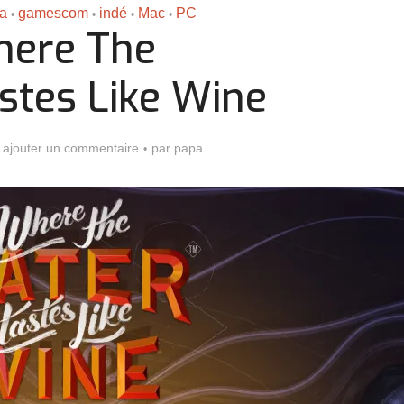
pa
gamescom
indé
Mac
PC
•
•
•
•
ere The
stes Like Wine
ajouter un commentaire
par
papa
Assassin’s Creed Black F
king for Fael