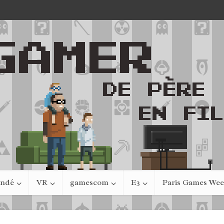
indé
VR
gamescom
E3
Paris Games We