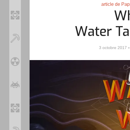
article de Pa
Wh
Water Ta
3 octobre 2017
Loo