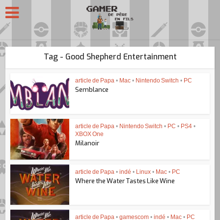
Tag - Good Shepherd Entertainment
article de Papa
•
Mac
•
Nintendo Switch
•
PC
Semblance
article de Papa
•
Nintendo Switch
•
PC
•
PS4
•
XBOX One
Milanoir
article de Papa
•
indé
•
Linux
•
Mac
•
PC
Where the Water Tastes Like Wine
article de Papa
•
gamescom
•
indé
•
Mac
•
PC