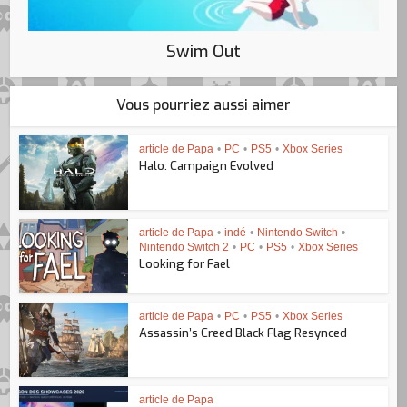
Swim Out
Vous pourriez aussi aimer
article de Papa
•
PC
•
PS5
•
Xbox Series
Halo: Campaign Evolved
article de Papa
•
indé
•
Nintendo Switch
•
Nintendo Switch 2
•
PC
•
PS5
•
Xbox Series
Looking for Fael
article de Papa
•
PC
•
PS5
•
Xbox Series
Assassin’s Creed Black Flag Resynced
article de Papa