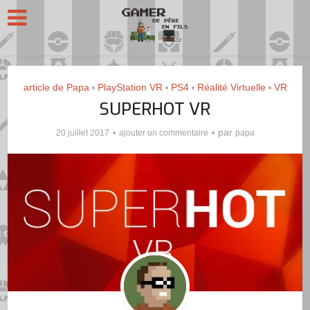
article de Papa
PlayStation VR
PS4
Réalité Virtuelle
VR
•
•
•
•
SUPERHOT VR
par
20 juillet 2017
ajouter un commentaire
papa