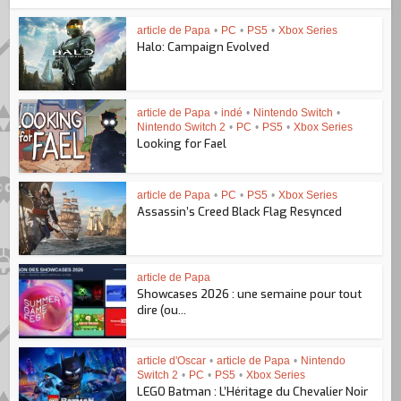
article de Papa
•
PC
•
PS5
•
Xbox Series
Halo: Campaign Evolved
article de Papa
•
indé
•
Nintendo Switch
•
Nintendo Switch 2
•
PC
•
PS5
•
Xbox Series
Looking for Fael
article de Papa
•
PC
•
PS5
•
Xbox Series
Assassin’s Creed Black Flag Resynced
article de Papa
Showcases 2026 : une semaine pour tout
dire (ou...
article d'Oscar
•
article de Papa
•
Nintendo
Switch 2
•
PC
•
PS5
•
Xbox Series
LEGO Batman : L’Héritage du Chevalier Noir