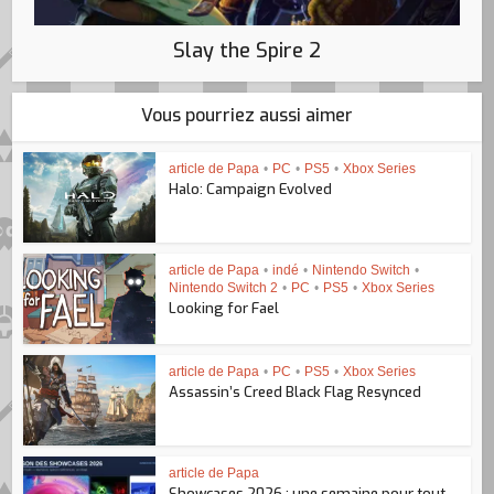
Slay the Spire 2
Vous pourriez aussi aimer
article de Papa
•
PC
•
PS5
•
Xbox Series
Halo: Campaign Evolved
article de Papa
•
indé
•
Nintendo Switch
•
Nintendo Switch 2
•
PC
•
PS5
•
Xbox Series
Looking for Fael
article de Papa
•
PC
•
PS5
•
Xbox Series
Assassin’s Creed Black Flag Resynced
article de Papa
Showcases 2026 : une semaine pour tout