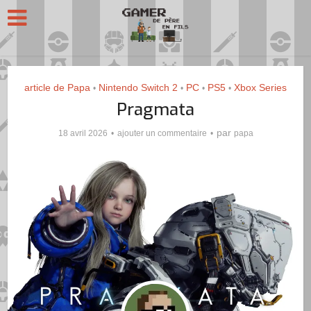
article de Papa
Nintendo Switch 2
PC
PS5
Xbox Series
•
•
•
•
Pragmata
par
18 avril 2026
ajouter un commentaire
papa