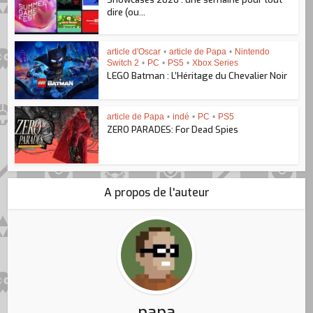
dire (ou...
article d'Oscar
•
article de Papa
•
Nintendo
Switch 2
•
PC
•
PS5
•
Xbox Series
LEGO Batman : L’Héritage du Chevalier Noir
article de Papa
•
indé
•
PC
•
PS5
ZERO PARADES: For Dead Spies
A propos de l'auteur
papa