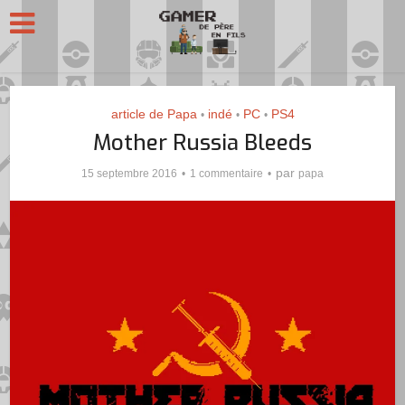
article de Papa
indé
PC
PS4
•
•
•
Mother Russia Bleeds
par
15 septembre 2016
1 commentaire
papa