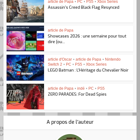
article de Papa
•
PC
•
PS5
•
Xbox Series
Assassin’s Creed Black Flag Resynced
article de Papa
Showcases 2026 : une semaine pour tout
dire (ou...
article d'Oscar
•
article de Papa
•
Nintendo
Switch 2
•
PC
•
PS5
•
Xbox Series
LEGO Batman : L’Héritage du Chevalier Noir
article de Papa
•
indé
•
PC
•
PS5
ZERO PARADES: For Dead Spies
A propos de l'auteur