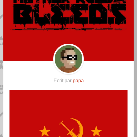
Ecrit par
papa