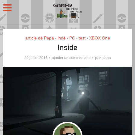
article de Papa
indé
PC
test
XBOX One
•
•
•
•
Inside
par
20 juillet 2016
ajouter un commentaire
papa