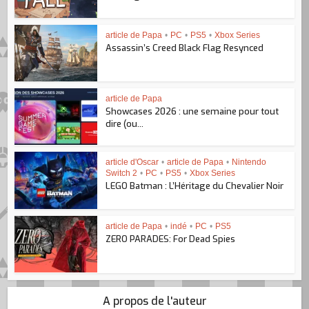
article de Papa
•
PC
•
PS5
•
Xbox Series
Assassin’s Creed Black Flag Resynced
article de Papa
Showcases 2026 : une semaine pour tout
dire (ou...
article d'Oscar
•
article de Papa
•
Nintendo
Switch 2
•
PC
•
PS5
•
Xbox Series
LEGO Batman : L’Héritage du Chevalier Noir
article de Papa
•
indé
•
PC
•
PS5
ZERO PARADES: For Dead Spies
A propos de l'auteur