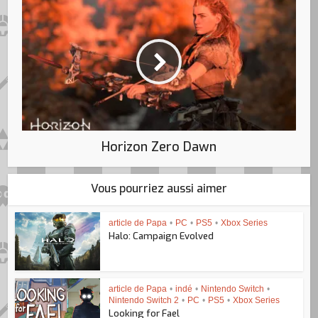
Horizon Zero Dawn
Vous pourriez aussi aimer
article de Papa
•
PC
•
PS5
•
Xbox Series
Halo: Campaign Evolved
article de Papa
•
indé
•
Nintendo Switch
•
Nintendo Switch 2
•
PC
•
PS5
•
Xbox Series
Looking for Fael