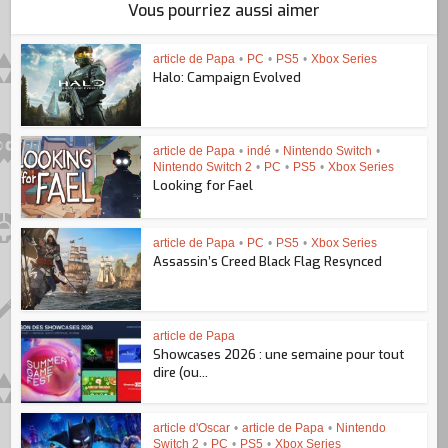
Vous pourriez aussi aimer
article de Papa
•
PC
•
PS5
•
Xbox Series
Halo: Campaign Evolved
article de Papa
•
indé
•
Nintendo Switch
•
Nintendo Switch 2
•
PC
•
PS5
•
Xbox Series
Looking for Fael
article de Papa
•
PC
•
PS5
•
Xbox Series
Assassin’s Creed Black Flag Resynced
article de Papa
Showcases 2026 : une semaine pour tout
dire (ou...
article d'Oscar
•
article de Papa
•
Nintendo
Switch 2
•
PC
•
PS5
•
Xbox Series