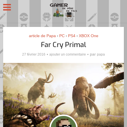
article de Papa
PC
PS4
XBOX One
•
•
•
Far Cry Primal
par
27 février 2016
ajouter un commentaire
papa