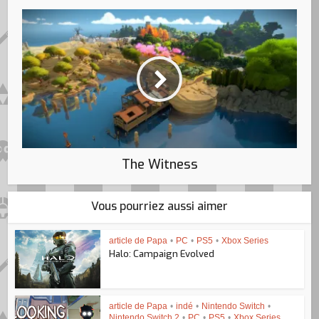
The Witness
Vous pourriez aussi aimer
article de Papa
•
PC
•
PS5
•
Xbox Series
Halo: Campaign Evolved
article de Papa
•
indé
•
Nintendo Switch
•
Nintendo Switch 2
•
PC
•
PS5
•
Xbox Series