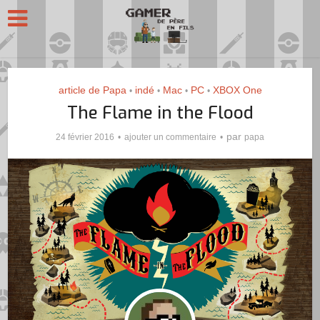
article de Papa
indé
Mac
PC
XBOX One
•
•
•
•
The Flame in the Flood
par
24 février 2016
ajouter un commentaire
papa