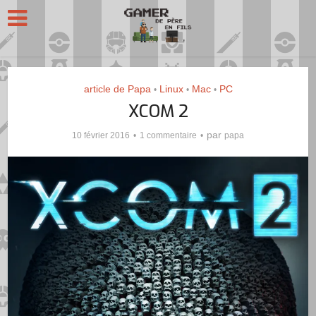
article de Papa
Linux
Mac
PC
•
•
•
XCOM 2
par
10 février 2016
1 commentaire
papa