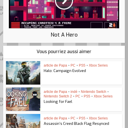
Not A Hero
Vous pourriez aussi aimer
article de Papa
•
PC
•
PS5
•
Xbox Series
Halo: Campaign Evolved
article de Papa
•
indé
•
Nintendo Switch
•
Nintendo Switch 2
•
PC
•
PS5
•
Xbox Series
Looking for Fael
article de Papa
•
PC
•
PS5
•
Xbox Series
Assassin’s Creed Black Flag Resynced