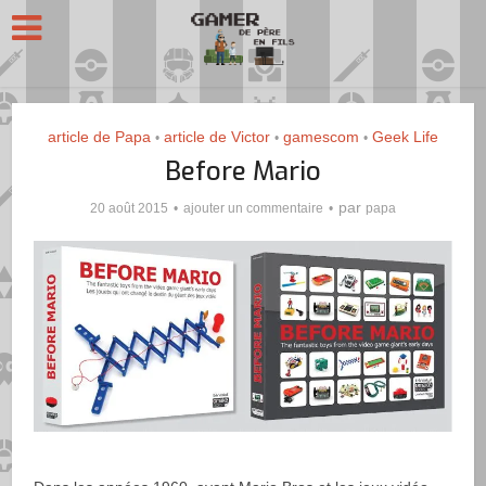
article de Papa
article de Victor
gamescom
Geek Life
•
•
•
Before Mario
par
20 août 2015
ajouter un commentaire
papa