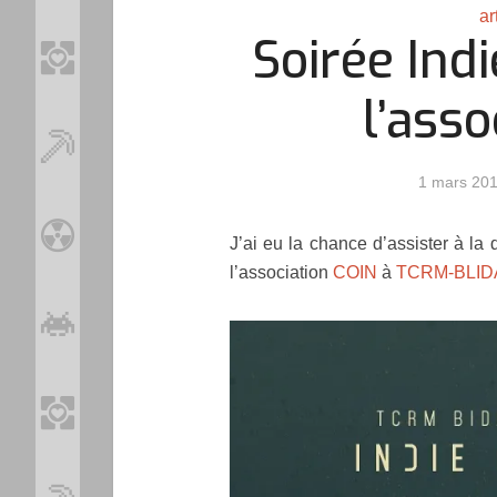
ar
Soirée Ind
l’asso
1 mars 20
J’ai eu la chance d’assister à l
l’association
COIN
à
TCRM-BLID
Loo