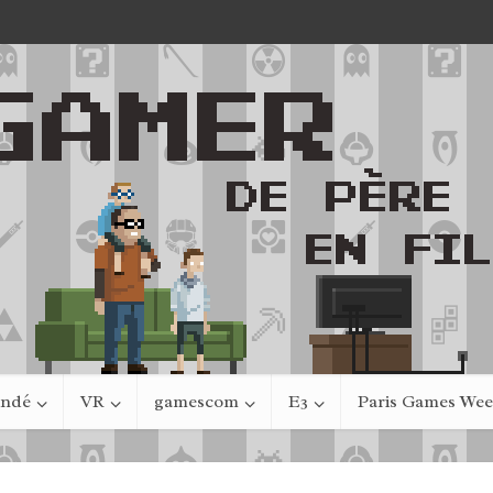
indé
VR
gamescom
E3
Paris Games We