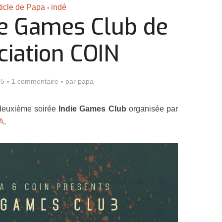
ticle de Papa
indé
•
ie Games Club de
ciation COIN
15
1 commentaire
par
papa
a deuxième soirée
Indie Games Club
organisée par
A
.
Assassin’s Creed Black F
king for Fael