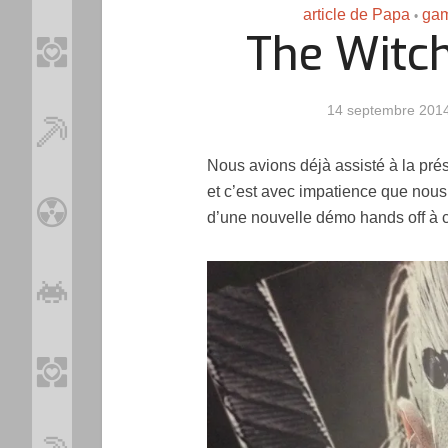
article de Papa
ga
•
The Witch
14 septembre 201
Nous avions déjà assisté à la pré
et c’est avec impatience que nous
d’une nouvelle démo hands off à c
Loo