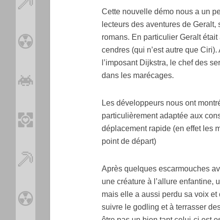
Cette nouvelle démo nous a un peu
lecteurs des aventures de Geralt, 
romans. En particulier Geralt étai
cendres (qui n’est autre que Ciri
l’imposant Dijkstra, le chef des se
dans les marécages.
Les développeurs nous ont montré
particulièrement adaptée aux cons
déplacement rapide (en effet les 
point de départ)
Après quelques escarmouches avec
une créature à l’allure enfantine, 
mais elle a aussi perdu sa voix et
suivre le godling et à terrasser de
être pas un bien tant celui-ci est e