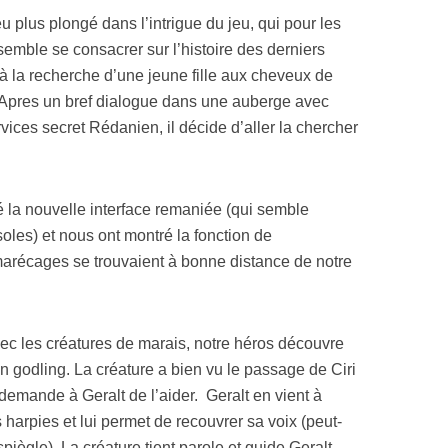
 plus plongé dans l’intrigue du jeu, qui pour les
semble se consacrer sur l’histoire des derniers
t à la recherche d’une jeune fille aux cheveux de
). Apres un bref dialogue dans une auberge avec
rvices secret Rédanien, il décide d’aller la chercher
 la nouvelle interface remaniée (qui semble
oles) et nous ont montré la fonction de
marécages se trouvaient à bonne distance de notre
 les créatures de marais, notre héros découvre
un godling. La créature a bien vu le passage de Ciri
 demande à Geralt de l’aider. Geralt en vient à
s harpies et lui permet de recouvrer sa voix (peut-
spiègle). La créature tient parole et guide Geralt