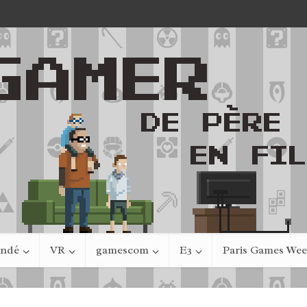
indé
VR
gamescom
E3
Paris Games We