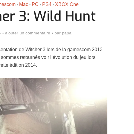
mescom
Mac
PC
PS4
XBOX One
•
•
•
•
er 3: Wild Hunt
4
ajouter un commentaire
par
papa
sentation de Witcher 3 lors de la gamescom 2013
 sommes retournés voir l’évolution du jeu lors
ette édition 2014.
Assassin’s Creed Black F
king for Fael