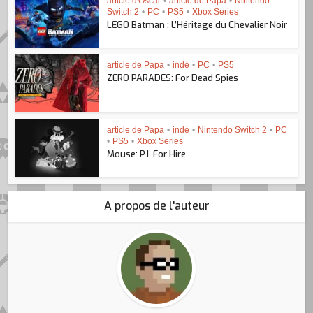
article d'Oscar
•
article de Papa
•
Nintendo
Switch 2
•
PC
•
PS5
•
Xbox Series
LEGO Batman : L’Héritage du Chevalier Noir
article de Papa
•
indé
•
PC
•
PS5
ZERO PARADES: For Dead Spies
article de Papa
•
indé
•
Nintendo Switch 2
•
PC
•
PS5
•
Xbox Series
Mouse: P.I. For Hire
A propos de l'auteur