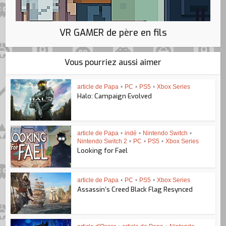
VR GAMER de père en fils
Vous pourriez aussi aimer
article de Papa
•
PC
•
PS5
•
Xbox Series
Halo: Campaign Evolved
article de Papa
•
indé
•
Nintendo Switch
•
Nintendo Switch 2
•
PC
•
PS5
•
Xbox Series
Looking for Fael
article de Papa
•
PC
•
PS5
•
Xbox Series
Assassin’s Creed Black Flag Resynced