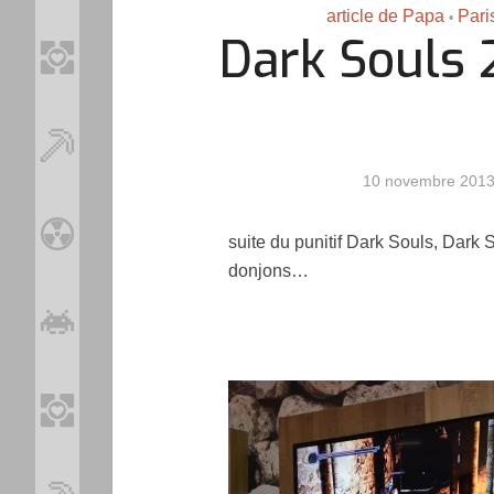
article de Papa
Par
•
Dark Souls 
10 novembre 201
suite du punitif Dark Souls, Dark
donjons…
Loo