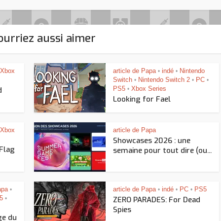
urriez aussi aimer
Xbox
article de Papa
indé
Nintendo
•
•
Switch
Nintendo Switch 2
PC
•
•
•
PS5
Xbox Series
d
•
Looking for Fael
Xbox
article de Papa
Showcases 2026 : une
 Flag
semaine pour tout dire (ou...
apa
article de Papa
indé
PC
PS5
•
•
•
•
5
•
ZERO PARADES: For Dead
Spies
ge du