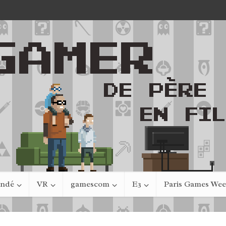
indé
VR
gamescom
E3
Paris Games We