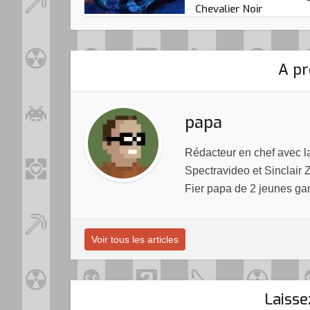
Chevalier Noir
A pr
papa
Rédacteur en chef avec 
Spectravideo et Sinclair 
Fier papa de 2 jeunes ga
Voir tous les articles
Laiss