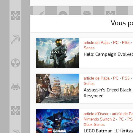
Vous po
article de Papa
PC
PS5
•
•
•
Series
Halo: Campaign Evolve
article de Papa
PC
PS5
•
•
•
Series
Assassin’s Creed Black
Resynced
article d'Oscar
article de P
•
Nintendo Switch 2
PC
PS
•
•
Xbox Series
LEGO Batman : L’Hérita