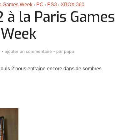
is Games Week
PC
PS3
XBOX 360
•
•
•
2 à la Paris Games
Week
3
ajouter un commentaire
par
papa
 Souls 2 nous entraine encore dans de sombres
Assassin’s Creed Black F
king for Fael