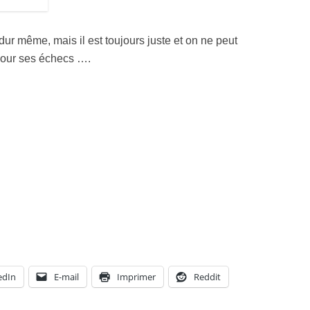
 dur même, mais il est toujours juste et on ne peut
pour ses échecs ….
edIn
E-mail
Imprimer
Reddit