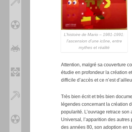
L’histoire de Mario – 1981-1991:
l’ascension d’une icône, entre
mythes et réalité
Attention, malgré sa couverture col
étudie en profondeur la création et
difficile d’accès et ce n’est d’aille
Très bien écrit et très bien documen
légendes concernant la création 
popularité. L’ouvrage retrace son
Universal, l’apparition des autres 
des années 80, son adoption en 