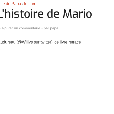
icle de Papa
lecture
•
’histoire de Mario
ajouter un commentaire
par
papa
Audureau (@Willvs sur twitter), ce livre retrace
.
Assassin’s Creed Black F
king for Fael