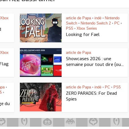
Xbox
article de Papa
indé
Nintendo
•
•
Switch
Nintendo Switch 2
PC
•
•
•
PS5
Xbox Series
d
•
Looking for Fael
Xbox
article de Papa
Showcases 2026 : une
 Flag
semaine pour tout dire (ou...
apa
article de Papa
indé
PC
PS5
•
•
•
•
5
•
ZERO PARADES: For Dead
Spies
ge du