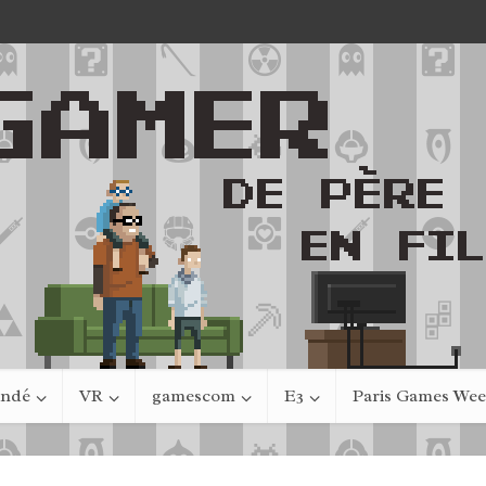
indé
VR
gamescom
E3
Paris Games We