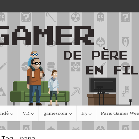
indé
VR
gamescom
E3
Paris Games We
Tag - papa