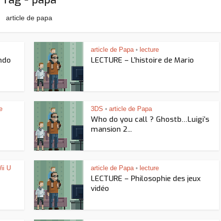
article de papa
article de Papa
lecture
•
endo
LECTURE – L’histoire de Mario
e
3DS
article de Papa
•
Who do you call ? Ghostb…Luigi’s
mansion 2...
ii U
article de Papa
lecture
•
LECTURE – Philosophie des jeux
vidéo
Assassin’s Creed Black F
king for Fael