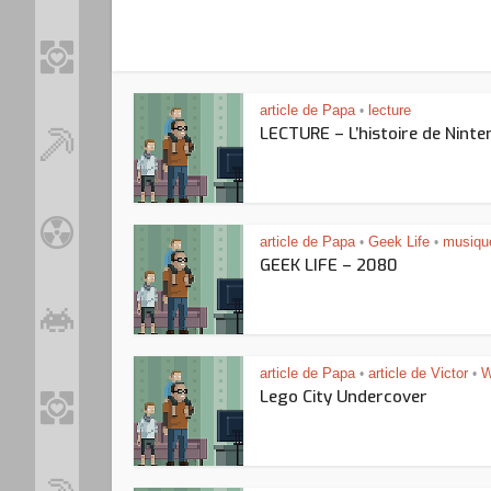
article de Papa
lecture
•
LECTURE – L’histoire de Nint
article de Papa
Geek Life
musiqu
•
•
GEEK LIFE – 2080
article de Papa
article de Victor
W
•
•
Lego City Undercover
Loo