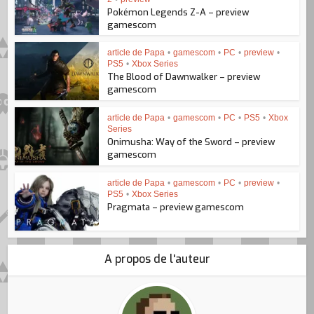
Pokémon Legends Z-A – preview
gamescom
article de Papa
•
gamescom
•
PC
•
preview
•
PS5
•
Xbox Series
The Blood of Dawnwalker – preview
gamescom
article de Papa
•
gamescom
•
PC
•
PS5
•
Xbox
Series
Onimusha: Way of the Sword – preview
gamescom
article de Papa
•
gamescom
•
PC
•
preview
•
PS5
•
Xbox Series
Pragmata – preview gamescom
A propos de l'auteur