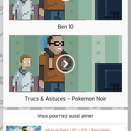
Ben 10
Trucs & Astuces – Pokemon Noir
Vous pourriez aussi aimer
article de Papa
•
PC
•
PS5
•
Xbox Series