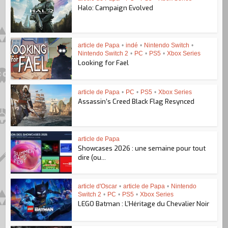
Halo: Campaign Evolved
article de Papa
•
indé
•
Nintendo Switch
•
Nintendo Switch 2
•
PC
•
PS5
•
Xbox Series
Looking for Fael
article de Papa
•
PC
•
PS5
•
Xbox Series
Assassin’s Creed Black Flag Resynced
article de Papa
Showcases 2026 : une semaine pour tout
dire (ou...
article d'Oscar
•
article de Papa
•
Nintendo
Switch 2
•
PC
•
PS5
•
Xbox Series
LEGO Batman : L’Héritage du Chevalier Noir