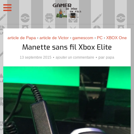
article de Papa
article de Victor
gamescom
PC
XBOX One
•
•
•
•
Manette sans fil Xbox Elite
par
13 septembre 2015
ajouter un commentaire
papa