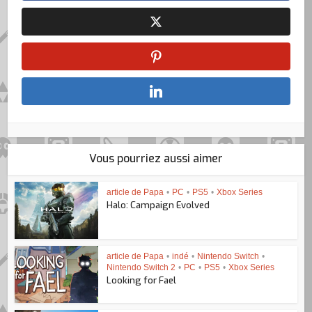
Vous pourriez aussi aimer
article de Papa
•
PC
•
PS5
•
Xbox Series
Halo: Campaign Evolved
article de Papa
•
indé
•
Nintendo Switch
•
Nintendo Switch 2
•
PC
•
PS5
•
Xbox Series
Looking for Fael