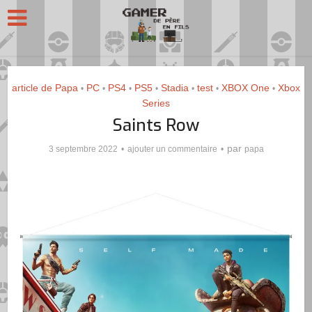
article de Papa
PC
PS4
PS5
Stadia
test
XBOX One
Xbox
•
•
•
•
•
•
•
Series
Saints Row
par
3 septembre 2022
ajouter un commentaire
papa