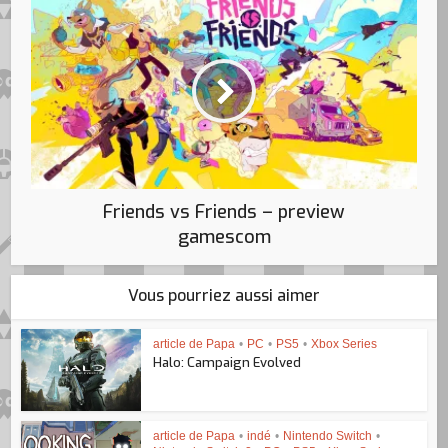
Friends vs Friends – preview
gamescom
Vous pourriez aussi aimer
article de Papa
•
PC
•
PS5
•
Xbox Series
Halo: Campaign Evolved
article de Papa
•
indé
•
Nintendo Switch
•