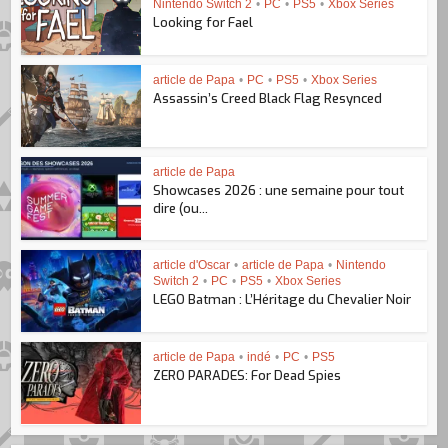
Nintendo Switch 2
•
PC
•
PS5
•
Xbox Series
Looking for Fael
article de Papa
•
PC
•
PS5
•
Xbox Series
Assassin’s Creed Black Flag Resynced
article de Papa
Showcases 2026 : une semaine pour tout
dire (ou...
article d'Oscar
•
article de Papa
•
Nintendo
Switch 2
•
PC
•
PS5
•
Xbox Series
LEGO Batman : L’Héritage du Chevalier Noir
article de Papa
•
indé
•
PC
•
PS5
ZERO PARADES: For Dead Spies