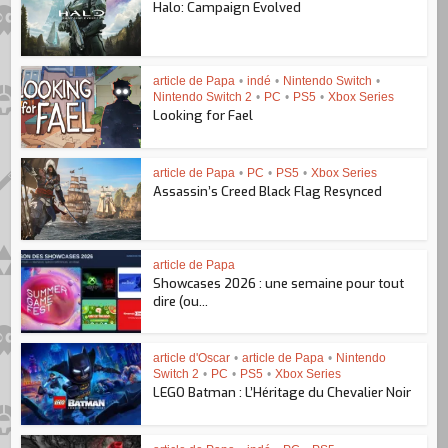
Halo: Campaign Evolved
article de Papa
•
indé
•
Nintendo Switch
•
Nintendo Switch 2
•
PC
•
PS5
•
Xbox Series
Looking for Fael
article de Papa
•
PC
•
PS5
•
Xbox Series
Assassin’s Creed Black Flag Resynced
article de Papa
Showcases 2026 : une semaine pour tout
dire (ou...
article d'Oscar
•
article de Papa
•
Nintendo
Switch 2
•
PC
•
PS5
•
Xbox Series
LEGO Batman : L’Héritage du Chevalier Noir