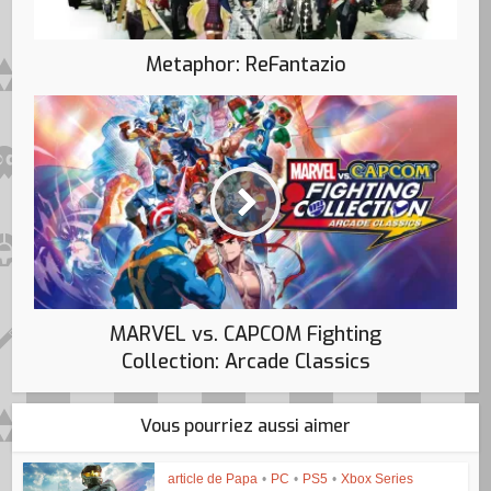
Metaphor: ReFantazio
MARVEL vs. CAPCOM Fighting
Collection: Arcade Classics
Vous pourriez aussi aimer
article de Papa
•
PC
•
PS5
•
Xbox Series