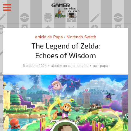
article de Papa
Nintendo Switch
•
The Legend of Zelda:
Echoes of Wisdom
par
6 octobre 2024
ajouter un commentaire
papa