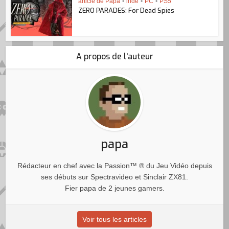
article de Papa
•
indé
•
PC
•
PS5
ZERO PARADES: For Dead Spies
A propos de l'auteur
papa
Rédacteur en chef avec la Passion™ ® du Jeu Vidéo depuis
ses débuts sur Spectravideo et Sinclair ZX81.
Fier papa de 2 jeunes gamers.
Voir tous les articles