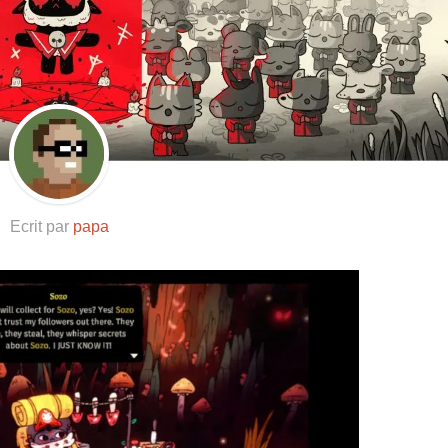
Resynced
Ecrit par
papa