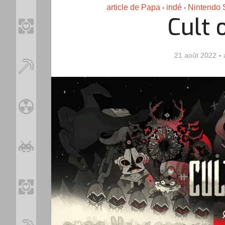
article de Papa
indé
Nintendo 
•
•
Cult 
21 août 2022
Loo