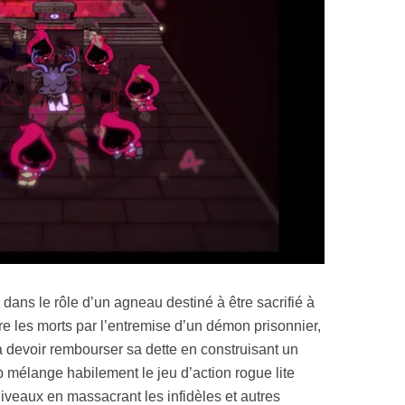
 dans le rôle d’un agneau destiné à être sacrifié à
e les morts par l’entremise d’un démon prisonnier,
a devoir rembourser sa dette en construisant un
 mélange habilement le jeu d’action rogue lite
iveaux en massacrant les infidèles et autres