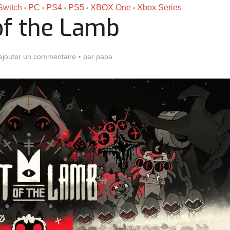
Switch
PC
PS4
PS5
XBOX One
Xbox Series
•
•
•
•
•
of the Lamb
ajouter un commentaire
par
papa
Assassin’s Creed Black F
king for Fael