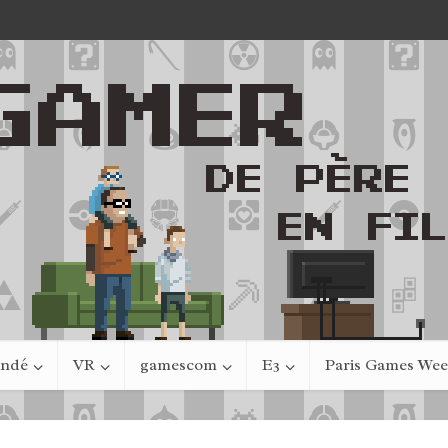
indé
VR
gamescom
E3
Paris Games We