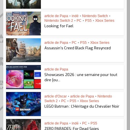
article de Papa
•
indé
•
Nintendo Switch
•
Nintendo Switch 2
•
PC
•
PS5
•
Xbox Series
Looking for Fael
article de Papa
•
PC
•
PS5
•
Xbox Series
Assassin’s Creed Black Flag Resynced
article de Papa
Showcases 2026 : une semaine pour tout
dire (ou...
article d'Oscar
•
article de Papa
•
Nintendo
Switch 2
•
PC
•
PS5
•
Xbox Series
LEGO Batman : L’Héritage du Chevalier Noir
article de Papa
•
indé
•
PC
•
PS5
ZERO PARADES: For Dead Spies