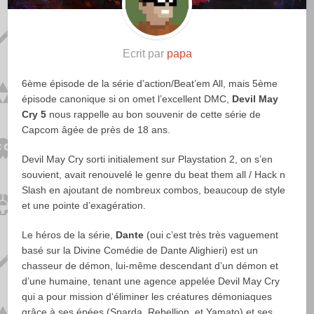
Ecrit par
papa
6ème épisode de la série d’action/Beat’em All, mais 5ème
épisode canonique si on omet l’excellent DMC,
Devil May
Cry 5
nous rappelle au bon souvenir de cette série de
Capcom âgée de près de 18 ans.
Devil May Cry sorti initialement sur Playstation 2, on s’en
souvient, avait renouvelé le genre du beat them all / Hack n
Slash en ajoutant de nombreux combos, beaucoup de style
et une pointe d’exagération.
Le héros de la série,
Dante
(oui c’est très très vaguement
basé sur la Divine Comédie de Dante Alighieri) est un
chasseur de démon, lui-même descendant d’un démon et
d’une humaine, tenant une agence appelée Devil May Cry
qui a pour mission d‘éliminer les créatures démoniaques
grâce à ses épées (Sparda, Rebellion, et Yamato) et ses