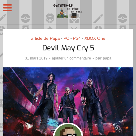
article de Papa
PC
PS4
XBOX One
•
•
•
Devil May Cry 5
par
31 mars 2019
ajouter un commentaire
papa