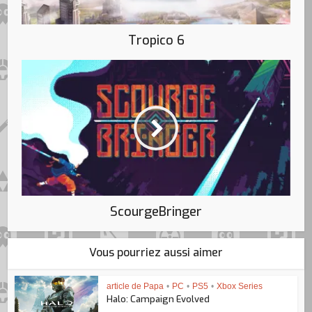
Tropico 6
ScourgeBringer
Vous pourriez aussi aimer
article de Papa
•
PC
•
PS5
•
Xbox Series
Halo: Campaign Evolved