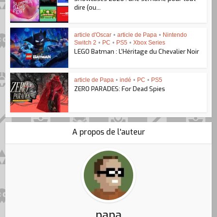
dire (ou...
article d'Oscar
•
article de Papa
•
Nintendo
Switch 2
•
PC
•
PS5
•
Xbox Series
LEGO Batman : L’Héritage du Chevalier Noir
article de Papa
•
indé
•
PC
•
PS5
ZERO PARADES: For Dead Spies
A propos de l'auteur
papa