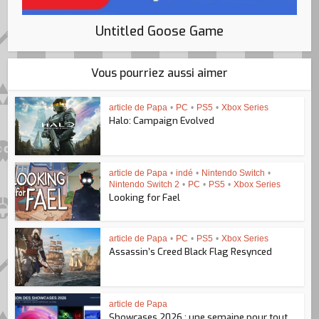
Untitled Goose Game
Vous pourriez aussi aimer
article de Papa
•
PC
•
PS5
•
Xbox Series
Halo: Campaign Evolved
article de Papa
•
indé
•
Nintendo Switch
•
Nintendo Switch 2
•
PC
•
PS5
•
Xbox Series
Looking for Fael
article de Papa
•
PC
•
PS5
•
Xbox Series
Assassin’s Creed Black Flag Resynced
article de Papa
Showcases 2026 : une semaine pour tout