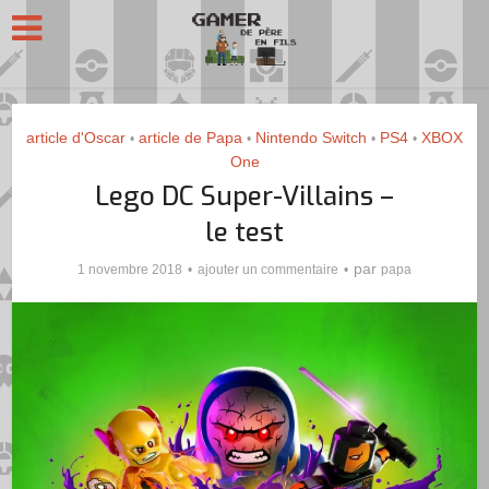
article d'Oscar
article de Papa
Nintendo Switch
PS4
XBOX
•
•
•
•
One
Lego DC Super-Villains –
le test
par
1 novembre 2018
ajouter un commentaire
papa