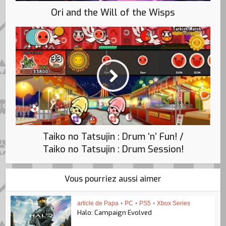
Ori and the Will of the Wisps
Taiko no Tatsujin : Drum ‘n’ Fun! /
Taiko no Tatsujin : Drum Session!
Vous pourriez aussi aimer
article de Papa
•
PC
•
PS5
•
Xbox Series
Halo: Campaign Evolved