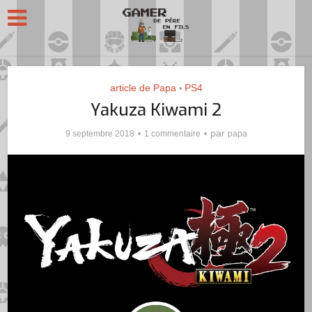
article de Papa
PS4
•
Yakuza Kiwami 2
par
9 septembre 2018
1 commentaire
papa