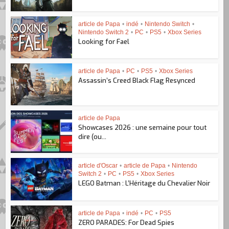
article de Papa
•
indé
•
Nintendo Switch
•
Nintendo Switch 2
•
PC
•
PS5
•
Xbox Series
Looking for Fael
article de Papa
•
PC
•
PS5
•
Xbox Series
Assassin’s Creed Black Flag Resynced
article de Papa
Showcases 2026 : une semaine pour tout
dire (ou...
article d'Oscar
•
article de Papa
•
Nintendo
Switch 2
•
PC
•
PS5
•
Xbox Series
LEGO Batman : L’Héritage du Chevalier Noir
article de Papa
•
indé
•
PC
•
PS5
ZERO PARADES: For Dead Spies