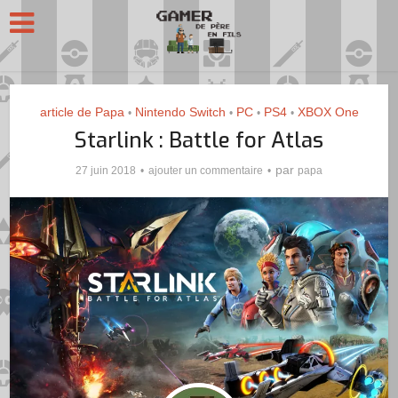
article de Papa
Nintendo Switch
PC
PS4
XBOX One
•
•
•
•
Starlink : Battle for Atlas
par
27 juin 2018
ajouter un commentaire
papa