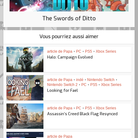
The Swords of Ditto
Vous pourriez aussi aimer
article de Papa
•
PC
•
PS5
•
Xbox Series
Halo: Campaign Evolved
article de Papa
•
indé
•
Nintendo Switch
•
Nintendo Switch 2
•
PC
•
PS5
•
Xbox Series
Looking for Fael
article de Papa
•
PC
•
PS5
•
Xbox Series
Assassin’s Creed Black Flag Resynced
article de Papa