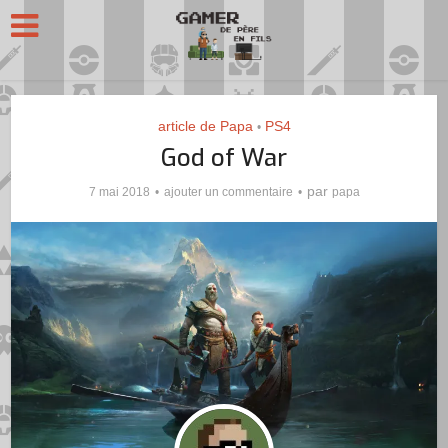
article de Papa
PS4
•
God of War
par
7 mai 2018
ajouter un commentaire
papa