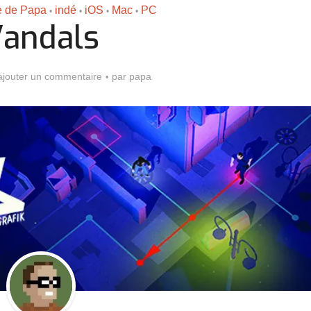
le de Papa
indé
iOS
Mac
PC
•
•
•
•
andals
ajouter un commentaire
par
papa
Assassin’s Creed Black F
king for Fael