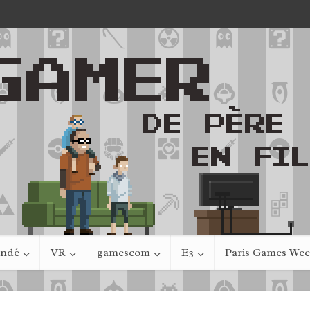
indé
VR
gamescom
E3
Paris Games We