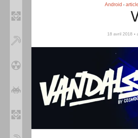
Android
artic
•
V
18 avril 2018
Loo