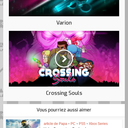
Varion
Crossing Souls
Vous pourriez aussi aimer
article de Papa
•
PC
•
PS5
•
Xbox Series