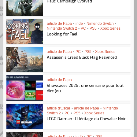
Halo: Campaign Evolved
article de Papa
•
indé
•
Nintendo Switch
•
Nintendo Switch 2
•
PC
•
PS5
•
Xbox Series
Looking for Fael
article de Papa
•
PC
•
PS5
•
Xbox Series
Assassin’s Creed Black Flag Resynced
article de Papa
Showcases 2026 : une semaine pour tout
dire (ou...
article d'Oscar
•
article de Papa
•
Nintendo
Switch 2
•
PC
•
PS5
•
Xbox Series
LEGO Batman : L’Héritage du Chevalier Noir
article de Papa
•
indé
•
PC
•
PS5