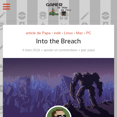
article de Papa
indé
Linux
Mac
PC
•
•
•
•
Into the Breach
par
4 mars 2018
ajouter un commentaire
papa