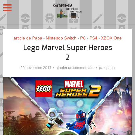
article de Papa
Nintendo Switch
PC
PS4
XBOX One
•
•
•
•
Lego Marvel Super Heroes
2
par
20 novembre 2017
ajouter un commentaire
papa