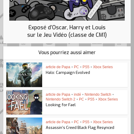
Exposé d’Oscar, Harry et Louis
sur le Jeu Vidéo (classe de CM1)
Vous pourriez aussi aimer
article de Papa
•
PC
•
PS5
•
Xbox Series
Halo: Campaign Evolved
article de Papa
•
indé
•
Nintendo Switch
•
Nintendo Switch 2
•
PC
•
PS5
•
Xbox Series
Looking for Fael
article de Papa
•
PC
•
PS5
•
Xbox Series
Assassin’s Creed Black Flag Resynced