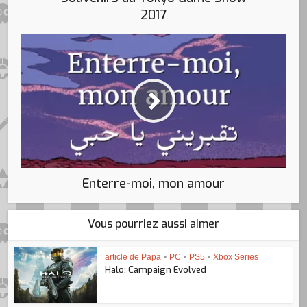
2017
Enterre-moi, mon amour
Vous pourriez aussi aimer
article de Papa
•
PC
•
PS5
•
Xbox Series
Halo: Campaign Evolved