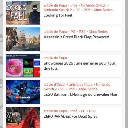
article de Papa
•
indé
•
Nintendo Switch
•
Nintendo Switch 2
•
PC
•
PS5
•
Xbox Series
Looking for Fael
article de Papa
•
PC
•
PS5
•
Xbox Series
Assassin’s Creed Black Flag Resynced
article de Papa
Showcases 2026 : une semaine pour tout
dire (ou...
article d'Oscar
•
article de Papa
•
Nintendo
Switch 2
•
PC
•
PS5
•
Xbox Series
LEGO Batman : L’Héritage du Chevalier Noir
article de Papa
•
indé
•
PC
•
PS5
ZERO PARADES: For Dead Spies